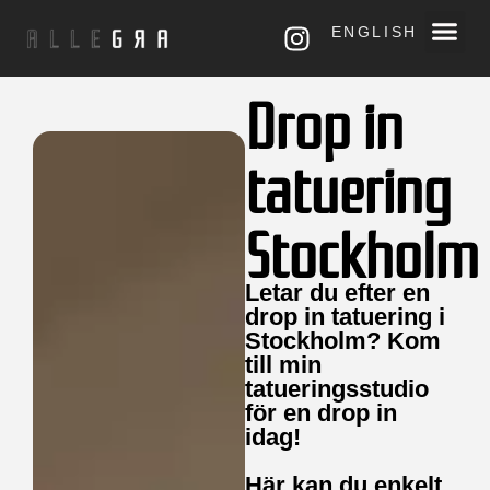
ENGLISH
Drop in
tatuering
Stockholm
Letar du efter en
drop in tatuering i
Stockholm? Kom
till min
tatueringsstudio
för en drop in
idag!
Här kan du enkelt